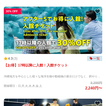
30% OFF
4.3
(
3
)
一覧
【お得】17時以降に入館！入館チケット
沖縄地方を中心とした様々な海洋生物や動植物の展示だけでなく、餌やりなど複数の体験プログラムを提供する、新しいカタチのエンタテイメント水族館です。 「生きものたちとのゼロ距離の感動と非日常の幻想体験の提供」をコンセプトにした、最高の笑顔に出会える場所！ 那覇空港から車で約20分とアクセスも良く、沖縄旅行到着日や出発日のご来館もおすすめです。 ①生きものとのゼロ距離の感動！ 水辺の生きものだけではなく、ナマケモノやカワウソなどの動物たちに会えるのも特徴です。 餌やり体験で、カワウソにタッチすることもできます。 ②幻想的な非日常体験！ クラゲが泳ぐ巨大な円柱水槽が立ち並ぶエリアでは、光と音の織りなす幻想的な空間で、クラゲの優雅な姿は思わず見入ってしまうほどです。 大水槽のガラスの上を歩くエリアや、真上にお魚が通るトンネル水槽、映え写真が撮れる大水槽の丸窓など盛りだくさん。 ➂2025年3月にオープンした、『ふれあい広場tetote』は必見！ 普段あまり見ることができないマイクロブタやコールダックなどに餌をあげたり、寄りそって記念撮影ができるので、 沖縄旅行の思い出作りにおすすめです。たくさんのマイクロブタに囲まれて大興奮すること間違いなし！ 【ご注意】 ・下記のお日にちは、営業時間が9:00～18:00までとなり通常営業時間と異なります。(最終入場60分前) 2026年3月26日、7月11日、7月18日、10月5日
3,200円
開催曜日：日,月,火,水,木,金,土
2,240円〜