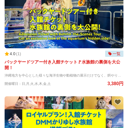
4.0
(
1
)
一覧
バックヤードツアー付き入館チケット🚩水族館の裏側を大公
開！
沖縄地方を中心とした様々な海洋生物や動植物の展示だけでなく、餌やりなど複数の体験プログラムを提供する、新しいカタチのエンタテイメント水族館です。 「生きものたちとのゼロ距離の感動と非日常の幻想体験の提供」をコンセプトにした、最高の笑顔に出会える場所！ 那覇空港から車で約20分とアクセスも良く、沖縄旅行到着日や出発日のご来館もおすすめです。 ①生きものとのゼロ距離の感動！ 水辺の生きものだけではなく、ナマケモノやカワウソなどの動物たちに会えるのも特徴です。 餌やり体験で、カワウソにタッチすることもできます。 ②幻想的な非日常体験！ クラゲが泳ぐ巨大な円柱水槽が立ち並ぶエリアでは、光と音の織りなす幻想的な空間で、クラゲの優雅な姿は思わず見入ってしまうほどです。 大水槽のガラスの上を歩くエリアや、真上にお魚が通るトンネル水槽、映える写真が撮れる大水槽の丸窓など盛りだくさん。 ➂2025年3月にオープンした、『ふれあい広場tetote』は必見！ 普段あまり見ることができないマイクロブタやコールダックなどに餌をあげたり、寄りそって記念撮影ができるので、 沖縄旅行の思い出作りにおすすめです。たくさんのマイクロブタに囲まれて大興奮すること間違いなし！ ★普段は見れない水族館の裏側をご案内！ 生きものの飼育方法や餌の準備、水族館専用の設備など、ここでしか聞けない裏話もたっぷり。（参加者は大水槽での餌やり体験の他、DMMかりゆし水族館マスターの証明書を授与します。） 【ご注意】 下記のお日にちは、営業時間が9:00～18:00までとなり通常営業時間と異なります。(最終入場60分前) 2026年3月26日、7月11日、7月18日、10月5日
3,380円
開催曜日：日,月,火,水,木,金,土