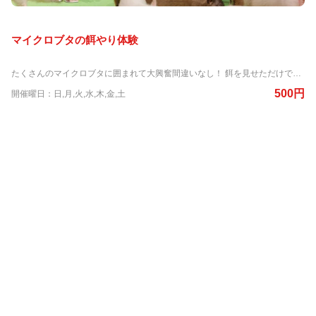
マイクロブタの餌やり体験
たくさんのマイクロブタに囲まれて大興奮間違いなし！ 餌を見せただけで勢いよく集まってきてくれます。餌を食べる姿もとってもキュート！ ※ご利用には入館チケットが必要です
500円
開催曜日：日,月,火,水,木,金,土