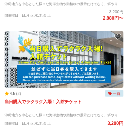
沖縄地方を中心とした様々な海洋生物や動植物の展示だけでなく、餌やりなど複数の体験プログラムを提供する、新しいカタチのエンタテイメント水族館です。 「生きものたちとのゼロ距離の感動と非日常の幻想体験の提供」をコンセプトにした、最高の笑顔に出会える場所！ 那覇空港から車で約20分とアクセスも良く、沖縄旅行到着日や出発日のご来館もおすすめです。 ①生きものとのゼロ距離の感動！ 水辺の生きものだけではなく、ナマケモノやカワウソなどの動物たちに会えるのも特徴です。 餌やり体験で、カワウソにタッチすることもできます。 ②幻想的な非日常体験！ クラゲが泳ぐ巨大な円柱水槽が立ち並ぶエリアでは、光と音の織りなす幻想的な空間で、クラゲの優雅な姿は思わず見入ってしまうほどです。 大水槽のガラスの上を歩くエリアや、真上にお魚が通るトンネル水槽、映える写真が撮れる大水槽の丸窓など盛りだくさん。 ➂2025年3月にオープンした、『ふれあい広場tetote』は必見！ 普段あまり見ることができないマイクロブタやコールダックなどとふれあうことができ、餌をあげたり、寄りそって記念撮影ができたりするので、 沖縄旅行の思い出作りにおすすめです。たくさんのマイクロブタに囲まれて大興奮すること間違いなし！
3,200円
開催曜日：日,月,火,水,木,金,土
2,880円〜
4.5
(
2
)
一覧
当日購入でラクラク入場！入館チケット
沖縄地方を中心とした様々な海洋生物や動植物の展示だけでなく、餌やりなど複数の体験プログラムを提供する、新しいカタチのエンタテイメント水族館です。 「生きものたちとのゼロ距離の感動と非日常の幻想体験の提供」をコンセプトにした、最高の笑顔に出会える場所！ 那覇空港から車で約20分とアクセスも良く、沖縄旅行到着日や出発日のご来館もおすすめです。 ①生きものとのゼロ距離の感動！ 水辺の生きものだけではなく、ナマケモノやカワウソなどの動物たちに会えるのも特徴です。 餌やり体験で、カワウソにタッチすることもできます。 ②幻想的な非日常体験！ クラゲが泳ぐ巨大な円柱水槽が立ち並ぶエリアでは、光と音の織りなす幻想的な空間で、クラゲの優雅な姿は思わず見入ってしまうほどです。 大水槽のガラスの上を歩くエリアや、真上にお魚が通るトンネル水槽、映える写真が撮れる大水槽の丸窓など盛りだくさん。 ➂2025年3月にオープンした、『ふれあい広場tetote』は必見！ 普段あまり見ることができないマイクロブタやコールダックなどとふれあうことができ、餌をあげたり、寄りそって記念撮影ができたりするので、 沖縄旅行の思い出作りにおすすめです。たくさんのマイクロブタに囲まれて大興奮すること間違いなし！ 【ご注意】 ※当日券はご購入後のキャンセルができません。 ・下記のお日にちは、営業時間が9:00～18:00までとなり通常営業時間と異なります。(最終入場60分前) 2026年3月26日、7月11日、7月18日、10月5日
3,200円
開催曜日：日,月,火,水,木,金,土